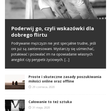
Poderwij go, czyli wskazówki dla
Pierwsze spotkanie
Proste i skuteczne zasady
dobrego flirtu
poszukiwania miłości online oraz
Poznajemy się na portalu randkowym i naszym
offline
pierwszym kontaktem jest randka online. To normalny
Podrywanie mężczyzn nie jest specjalnie trudne, jeśli
schemat we współczesnym świecie. Na tym etapie
oni już są zainteresowani. Wystarczy się uśmiechać,
W miłości nic nie jest proste i między innymi dlatego
tworzy się pierwsze pierwsze
[…]
potakiwać i pozwalać im na opowiadanie własnych
jest ona tak wspaniała. Nie oznacza to jednak, że
anegdot czy perypetii życiowych.
[…]
samo zabieranie się za miłość musi
[…]
Proste i skuteczne zasady poszukiwania
miłości online oraz offline
29 czerwca, 2020
Całowanie to też sztuka
31 maja, 2020