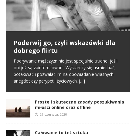
Poderwij go, czyli wskazówki dla
Pierwsze spotkanie
Proste i skuteczne zasady
dobrego flirtu
poszukiwania miłości online oraz
Poznajemy się na portalu randkowym i naszym
offline
pierwszym kontaktem jest randka online. To normalny
Podrywanie mężczyzn nie jest specjalnie trudne, jeśli
schemat we współczesnym świecie. Na tym etapie
oni już są zainteresowani. Wystarczy się uśmiechać,
W miłości nic nie jest proste i między innymi dlatego
tworzy się pierwsze pierwsze
[…]
potakiwać i pozwalać im na opowiadanie własnych
jest ona tak wspaniała. Nie oznacza to jednak, że
anegdot czy perypetii życiowych.
[…]
samo zabieranie się za miłość musi
[…]
Proste i skuteczne zasady poszukiwania
miłości online oraz offline
29 czerwca, 2020
Całowanie to też sztuka