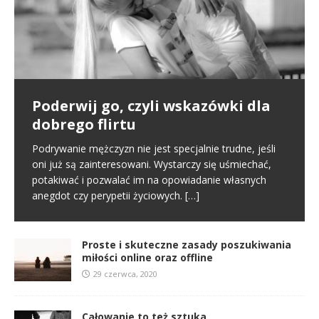
Poderwij go, czyli wskazówki dla
Pierwsze spotkanie
Proste i skuteczne zasady
dobrego flirtu
poszukiwania miłości online oraz
Poznajemy się na portalu randkowym i naszym
offline
pierwszym kontaktem jest randka online. To normalny
Podrywanie mężczyzn nie jest specjalnie trudne, jeśli
schemat we współczesnym świecie. Na tym etapie
oni już są zainteresowani. Wystarczy się uśmiechać,
W miłości nic nie jest proste i między innymi dlatego
tworzy się pierwsze pierwsze
[…]
potakiwać i pozwalać im na opowiadanie własnych
jest ona tak wspaniała. Nie oznacza to jednak, że
anegdot czy perypetii życiowych.
[…]
samo zabieranie się za miłość musi
[…]
Proste i skuteczne zasady poszukiwania
miłości online oraz offline
29 czerwca, 2020
Całowanie to też sztuka