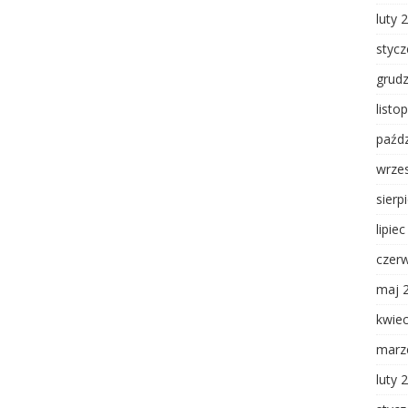
luty 
styc
grud
listo
paźdz
wrze
sierp
lipie
czer
maj 
kwie
marz
luty 