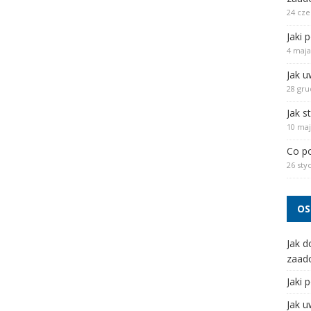
24 cze
Jaki 
4 maja
Jak u
28 gru
Jak s
10 maj
Co po
26 sty
OS
Jak d
zaad
Jaki 
Jak u