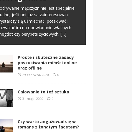
nline. To normalny schemat we
offline
odrywanie mężczyzn nie jest specjalnie
spółczesnym świecie. Na tym etapie
rudne, jeśli oni już są zainteresowani.
worzy się pierwsze pierwsze
[…]
 miłości nic nie jest proste i między
ystarczy się uśmiechać, potakiwać i
nnymi dlatego jest ona tak wspaniała. Nie
ozwalać im na opowiadanie własnych
znacza to jednak, że samo zabieranie się
negdot czy perypetii życiowych.
[…]
a miłość musi
[…]
Proste i skuteczne zasady
poszukiwania miłości online
oraz offline
29 czerwca, 2020
0
Całowanie to też sztuka
31 maja, 2020
0
Czy warto angażować się w
romans z żonatym facetem?