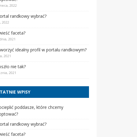
rwca, 2022
portal randkowy wybrać?
, 2022
wieść faceta?
dnia, 2021
tworzyć idealny profil w portalu randkowym?
a, 2021
szło nie tak?
cznia, 2021
TATNIE WPISY
ocieplić poddasze, które chcemy
optować?
portal randkowy wybrać?
wieść faceta?