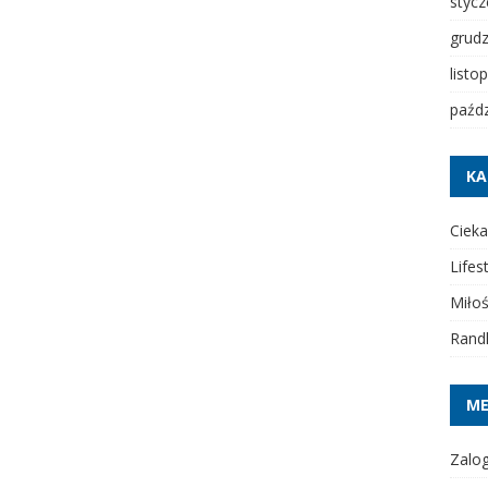
styc
grud
listo
paźdz
KA
Cieka
Lifes
Miło
Rand
M
Zalog