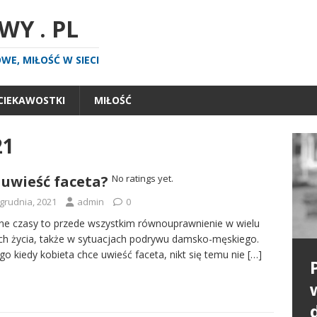
Y . PL
E, MIŁOŚĆ W SIECI
CIEKAWOSTKI
MIŁOŚĆ
21
 uwieść faceta?
No ratings yet.
 grudnia, 2021
admin
0
e czasy to przede wszystkim równouprawnienie w wielu
ch życia, także w sytuacjach podrywu damsko-męskiego.
go kiedy kobieta chce uwieść faceta, nikt się temu nie
[…]
P
n