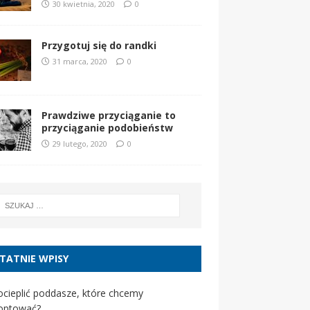
30 kwietnia, 2020
0
Przygotuj się do randki
31 marca, 2020
0
Prawdziwe przyciąganie to
przyciąganie podobieństw
29 lutego, 2020
0
TATNIE WPISY
ocieplić poddasze, które chcemy
optować?