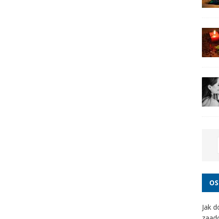
OS
Jak d
zaad