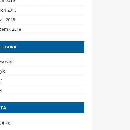
zeń 2019
zień 2018
pad 2018
iernik 2018
TEGORIE
wostki
tyle
ść
ki
ETA
uj się