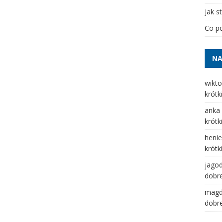
Jak s
Co po
NA
wikto
krótk
anka
krótk
henie
krótk
jago
dobre
mag
dobre