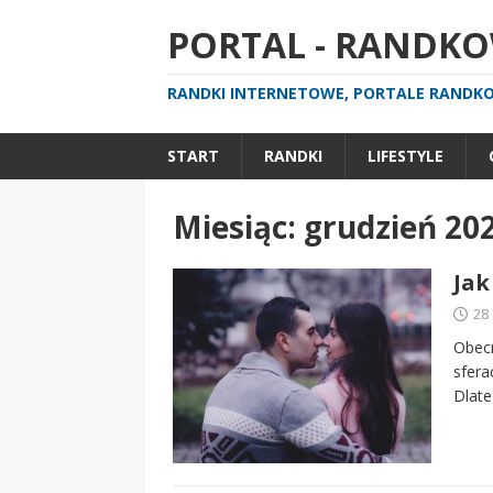
PORTAL - RANDKOW
RANDKI INTERNETOWE, PORTALE RANDKOW
START
RANDKI
LIFESTYLE
Miesiąc:
grudzień 20
Jak
28
Obecn
sfera
Dlate