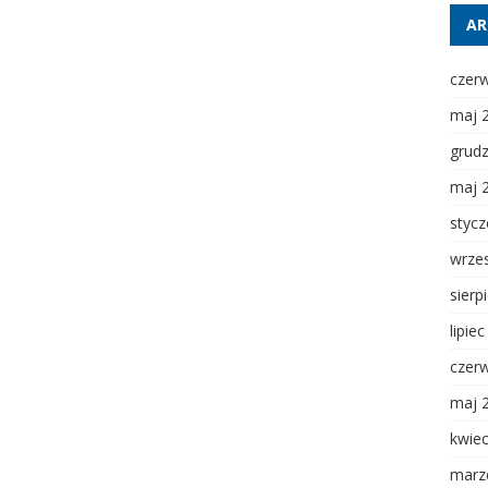
AR
czer
maj 
grud
maj 
styc
wrze
sierp
lipie
czer
maj 
kwie
marz