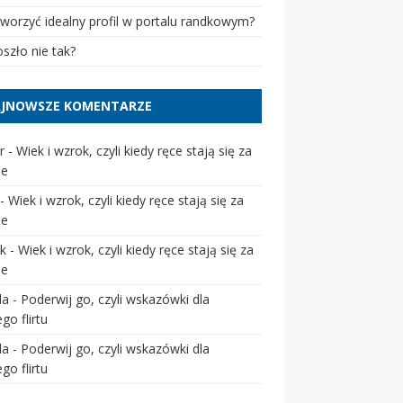
tworzyć idealny profil w portalu randkowym?
szło nie tak?
JNOWSZE KOMENTARZE
r
-
Wiek i wzrok, czyli kiedy ręce stają się za
ie
-
Wiek i wzrok, czyli kiedy ręce stają się za
ie
k
-
Wiek i wzrok, czyli kiedy ręce stają się za
ie
da
-
Poderwij go, czyli wskazówki dla
go flirtu
da
-
Poderwij go, czyli wskazówki dla
go flirtu