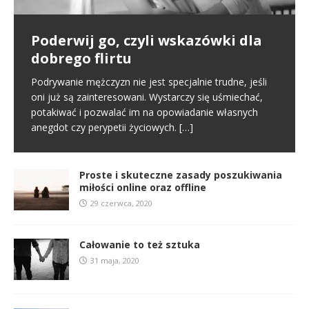
Poderwij go, czyli wskazówki dla
Pierwsze spotkanie
Proste i skuteczne zasady
dobrego flirtu
poszukiwania miłości online oraz
Poznajemy się na portalu randkowym i naszym
offline
pierwszym kontaktem jest randka online. To normalny
Podrywanie mężczyzn nie jest specjalnie trudne, jeśli
schemat we współczesnym świecie. Na tym etapie
oni już są zainteresowani. Wystarczy się uśmiechać,
W miłości nic nie jest proste i między innymi dlatego
tworzy się pierwsze pierwsze
[…]
potakiwać i pozwalać im na opowiadanie własnych
jest ona tak wspaniała. Nie oznacza to jednak, że
anegdot czy perypetii życiowych.
[…]
samo zabieranie się za miłość musi
[…]
Proste i skuteczne zasady poszukiwania
miłości online oraz offline
29 czerwca, 2020
Całowanie to też sztuka
31 maja, 2020