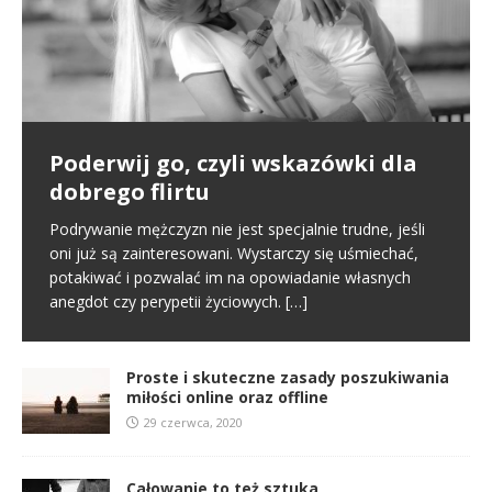
Poderwij go, czyli wskazówki dla
Pierwsze spotkanie
Proste i skuteczne zasady
dobrego flirtu
poszukiwania miłości online oraz
Poznajemy się na portalu randkowym i naszym
offline
pierwszym kontaktem jest randka online. To normalny
Podrywanie mężczyzn nie jest specjalnie trudne, jeśli
schemat we współczesnym świecie. Na tym etapie
oni już są zainteresowani. Wystarczy się uśmiechać,
W miłości nic nie jest proste i między innymi dlatego
tworzy się pierwsze pierwsze
[…]
potakiwać i pozwalać im na opowiadanie własnych
jest ona tak wspaniała. Nie oznacza to jednak, że
anegdot czy perypetii życiowych.
[…]
samo zabieranie się za miłość musi
[…]
Proste i skuteczne zasady poszukiwania
miłości online oraz offline
29 czerwca, 2020
Całowanie to też sztuka