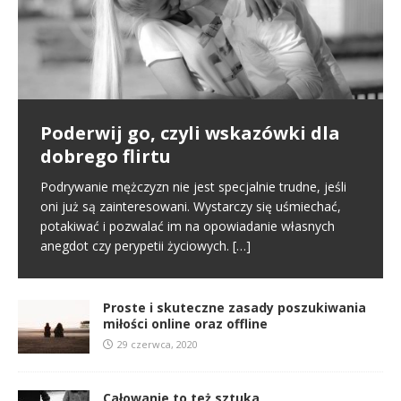
Poderwij go, czyli wskazówki dla
Pierwsze spotkanie
Proste i skuteczne zasady
dobrego flirtu
poszukiwania miłości online oraz
Poznajemy się na portalu randkowym i naszym
offline
pierwszym kontaktem jest randka online. To normalny
Podrywanie mężczyzn nie jest specjalnie trudne, jeśli
schemat we współczesnym świecie. Na tym etapie
oni już są zainteresowani. Wystarczy się uśmiechać,
W miłości nic nie jest proste i między innymi dlatego
tworzy się pierwsze pierwsze
[…]
potakiwać i pozwalać im na opowiadanie własnych
jest ona tak wspaniała. Nie oznacza to jednak, że
anegdot czy perypetii życiowych.
[…]
samo zabieranie się za miłość musi
[…]
Proste i skuteczne zasady poszukiwania
miłości online oraz offline
29 czerwca, 2020
Całowanie to też sztuka