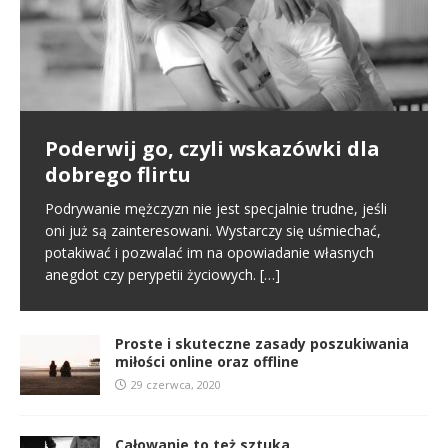
Poderwij go, czyli wskazówki dla
Pierwsze spotkanie
Proste i skuteczne zasady
dobrego flirtu
poszukiwania miłości online oraz
Poznajemy się na portalu randkowym i naszym
offline
pierwszym kontaktem jest randka online. To normalny
Podrywanie mężczyzn nie jest specjalnie trudne, jeśli
schemat we współczesnym świecie. Na tym etapie
oni już są zainteresowani. Wystarczy się uśmiechać,
W miłości nic nie jest proste i między innymi dlatego
tworzy się pierwsze pierwsze
[…]
potakiwać i pozwalać im na opowiadanie własnych
jest ona tak wspaniała. Nie oznacza to jednak, że
anegdot czy perypetii życiowych.
[…]
samo zabieranie się za miłość musi
[…]
Proste i skuteczne zasady poszukiwania
miłości online oraz offline
29 czerwca, 2020
Całowanie to też sztuka