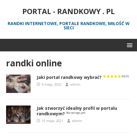
PORTAL - RANDKOWY . PL
RANDKI INTERNETOWE, PORTALE RANDKOWE, MIŁOŚĆ W
SIECI
randki online
Jaki portal randkowy wybrać?
5/5
(1)
4 maja, 2022
admin
Jak stworzyć idealny profil w portalu
randkowym?
No ratings yet.
10 maja, 2021
admin