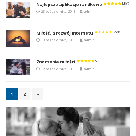
Najlepsze aplikacje randkowe
5/5
(1)
23 października, 2018
admin
Miłość, a rozwój Internetu
5/5
(1)
19 października, 2018
admin
Znaczenie miłości
5/5
(1)
12 października, 2018
admin
1
2
»