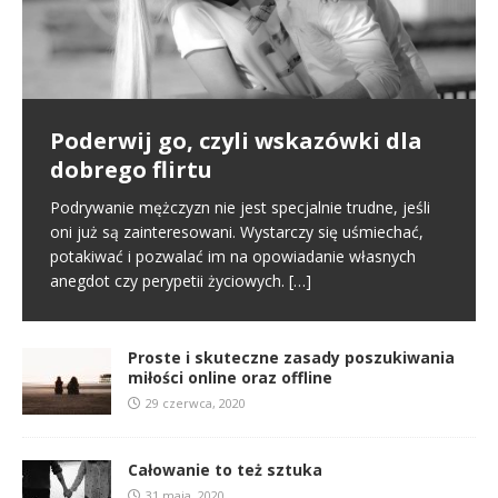
Poderwij go, czyli wskazówki dla
Pierwsze spotkanie
Proste i skuteczne zasady
dobrego flirtu
poszukiwania miłości online oraz
Poznajemy się na portalu randkowym i naszym
offline
pierwszym kontaktem jest randka online. To normalny
Podrywanie mężczyzn nie jest specjalnie trudne, jeśli
schemat we współczesnym świecie. Na tym etapie
oni już są zainteresowani. Wystarczy się uśmiechać,
W miłości nic nie jest proste i między innymi dlatego
tworzy się pierwsze pierwsze
[…]
potakiwać i pozwalać im na opowiadanie własnych
jest ona tak wspaniała. Nie oznacza to jednak, że
anegdot czy perypetii życiowych.
[…]
samo zabieranie się za miłość musi
[…]
Proste i skuteczne zasady poszukiwania
miłości online oraz offline
29 czerwca, 2020
Całowanie to też sztuka
31 maja, 2020