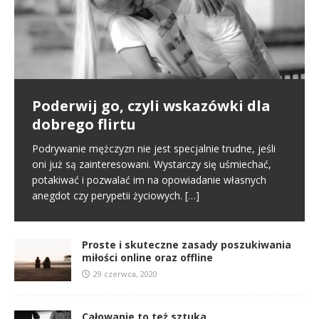
Poderwij go, czyli wskazówki dla
Pierwsze spotkanie
Proste i skuteczne zasady
dobrego flirtu
poszukiwania miłości online oraz
Poznajemy się na portalu randkowym i naszym
offline
pierwszym kontaktem jest randka online. To normalny
Podrywanie mężczyzn nie jest specjalnie trudne, jeśli
schemat we współczesnym świecie. Na tym etapie
oni już są zainteresowani. Wystarczy się uśmiechać,
W miłości nic nie jest proste i między innymi dlatego
tworzy się pierwsze pierwsze
[…]
potakiwać i pozwalać im na opowiadanie własnych
jest ona tak wspaniała. Nie oznacza to jednak, że
anegdot czy perypetii życiowych.
[…]
samo zabieranie się za miłość musi
[…]
Proste i skuteczne zasady poszukiwania
miłości online oraz offline
29 czerwca, 2020
Całowanie to też sztuka