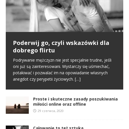
Poderwij go, czyli wskazówki dla
Pierwsze spotkanie
Proste i skuteczne zasady
dobrego flirtu
poszukiwania miłości online oraz
Poznajemy się na portalu randkowym i naszym
offline
pierwszym kontaktem jest randka online. To normalny
Podrywanie mężczyzn nie jest specjalnie trudne, jeśli
schemat we współczesnym świecie. Na tym etapie
oni już są zainteresowani. Wystarczy się uśmiechać,
W miłości nic nie jest proste i między innymi dlatego
tworzy się pierwsze pierwsze
[…]
potakiwać i pozwalać im na opowiadanie własnych
jest ona tak wspaniała. Nie oznacza to jednak, że
anegdot czy perypetii życiowych.
[…]
samo zabieranie się za miłość musi
[…]
Proste i skuteczne zasady poszukiwania
miłości online oraz offline
29 czerwca, 2020
Całowanie to też sztuka