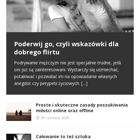
Poderwij go, czyli wskazówki dla
Pierwsze spotkanie
Proste i skuteczne zasady
dobrego flirtu
poszukiwania miłości online oraz
Poznajemy się na portalu randkowym i naszym
offline
pierwszym kontaktem jest randka online. To normalny
Podrywanie mężczyzn nie jest specjalnie trudne, jeśli
schemat we współczesnym świecie. Na tym etapie
oni już są zainteresowani. Wystarczy się uśmiechać,
W miłości nic nie jest proste i między innymi dlatego
tworzy się pierwsze pierwsze
[…]
potakiwać i pozwalać im na opowiadanie własnych
jest ona tak wspaniała. Nie oznacza to jednak, że
anegdot czy perypetii życiowych.
[…]
samo zabieranie się za miłość musi
[…]
Proste i skuteczne zasady poszukiwania
miłości online oraz offline
29 czerwca, 2020
Całowanie to też sztuka