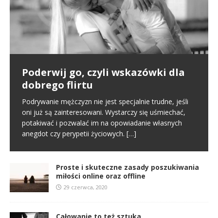
Poderwij go, czyli wskazówki dla
Pierwsze spotkanie
Proste i skuteczne zasady
dobrego flirtu
poszukiwania miłości online oraz
Poznajemy się na portalu randkowym i naszym
offline
pierwszym kontaktem jest randka online. To normalny
Podrywanie mężczyzn nie jest specjalnie trudne, jeśli
schemat we współczesnym świecie. Na tym etapie
oni już są zainteresowani. Wystarczy się uśmiechać,
W miłości nic nie jest proste i między innymi dlatego
tworzy się pierwsze pierwsze
[…]
potakiwać i pozwalać im na opowiadanie własnych
jest ona tak wspaniała. Nie oznacza to jednak, że
anegdot czy perypetii życiowych.
[…]
samo zabieranie się za miłość musi
[…]
Proste i skuteczne zasady poszukiwania
miłości online oraz offline
29 czerwca, 2020
Całowanie to też sztuka