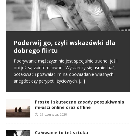
Poderwij go, czyli wskazówki dla
Pierwsze spotkanie
Proste i skuteczne zasady
dobrego flirtu
poszukiwania miłości online oraz
Poznajemy się na portalu randkowym i naszym
offline
pierwszym kontaktem jest randka online. To normalny
Podrywanie mężczyzn nie jest specjalnie trudne, jeśli
schemat we współczesnym świecie. Na tym etapie
oni już są zainteresowani. Wystarczy się uśmiechać,
W miłości nic nie jest proste i między innymi dlatego
tworzy się pierwsze pierwsze
[…]
potakiwać i pozwalać im na opowiadanie własnych
jest ona tak wspaniała. Nie oznacza to jednak, że
anegdot czy perypetii życiowych.
[…]
samo zabieranie się za miłość musi
[…]
Proste i skuteczne zasady poszukiwania
miłości online oraz offline
29 czerwca, 2020
Całowanie to też sztuka