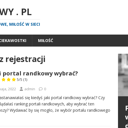
Y . PL
E, MIŁOŚĆ W SIECI
CIEKAWOSTKI
MIŁOŚĆ
 rejestracji
i portal randkowy wybrać?
5/5
(1)
maja, 2022
admin
0
astanawiałaś się kiedyś jaki portal randkowy wybrać? Czy
lądałaś ranking portali randkowych, aby wybrać ten
pszy? Wydawać by się mogło, że wybór portalu randkowego
P
n