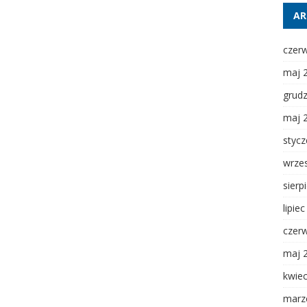
AR
czer
maj 
grud
maj 
styc
wrze
sierp
lipie
czer
maj 
kwie
marz