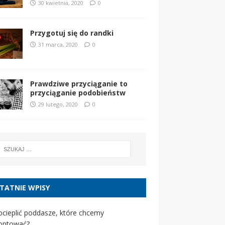
30 kwietnia, 2020
0
Przygotuj się do randki
31 marca, 2020
0
Prawdziwe przyciąganie to
przyciąganie podobieństw
29 lutego, 2020
0
TATNIE WPISY
ocieplić poddasze, które chcemy
optować?