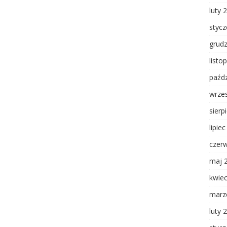
luty 
styc
grud
listo
paźdz
wrze
sierp
lipie
czer
maj 
kwie
marz
luty 