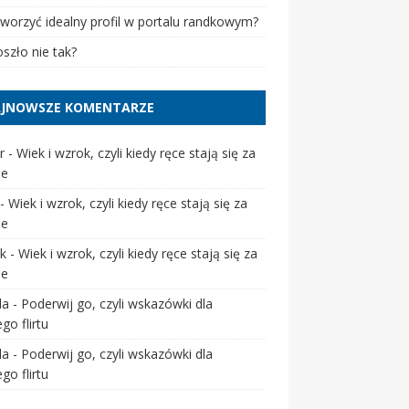
tworzyć idealny profil w portalu randkowym?
szło nie tak?
JNOWSZE KOMENTARZE
r
-
Wiek i wzrok, czyli kiedy ręce stają się za
ie
-
Wiek i wzrok, czyli kiedy ręce stają się za
ie
k
-
Wiek i wzrok, czyli kiedy ręce stają się za
ie
da
-
Poderwij go, czyli wskazówki dla
go flirtu
da
-
Poderwij go, czyli wskazówki dla
go flirtu