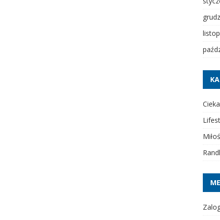
styc
grud
listo
paźdz
KA
Cieka
Lifes
Miło
Rand
M
Zalog