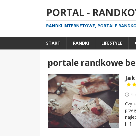
PORTAL - RANDKOW
RANDKI INTERNETOWE, PORTALE RANDKOW
START
RANDKI
LIFESTYLE
portale randkowe bez
Jak
4 
Czy z
przeg
najle
[…]