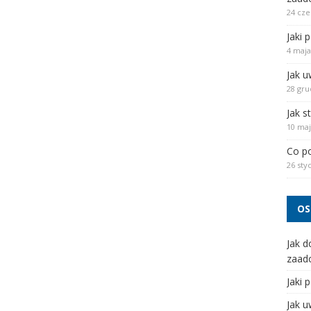
24 cze
Jaki 
4 maja
Jak u
28 gru
Jak s
10 maj
Co po
26 sty
OS
Jak d
zaad
Jaki 
Jak u