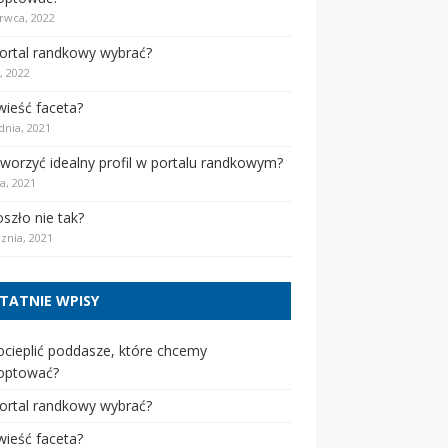
rwca, 2022
portal randkowy wybrać?
, 2022
wieść faceta?
dnia, 2021
tworzyć idealny profil w portalu randkowym?
a, 2021
szło nie tak?
cznia, 2021
TATNIE WPISY
ocieplić poddasze, które chcemy
optować?
portal randkowy wybrać?
wieść faceta?