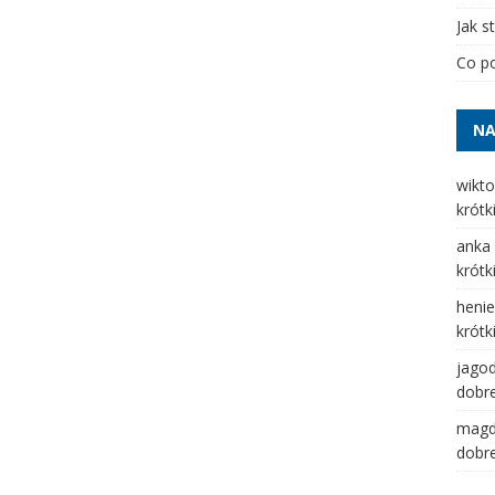
Jak s
Co po
NA
wikto
krótk
anka
krótk
henie
krótk
jago
dobre
mag
dobre