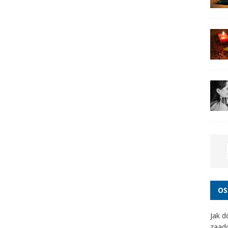
OS
Jak d
zaad