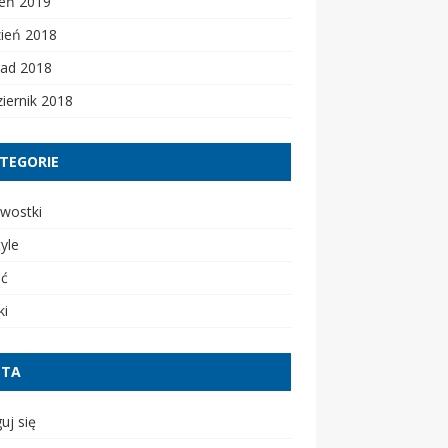
zeń 2019
zień 2018
pad 2018
iernik 2018
TEGORIE
wostki
tyle
ść
ki
ETA
uj się