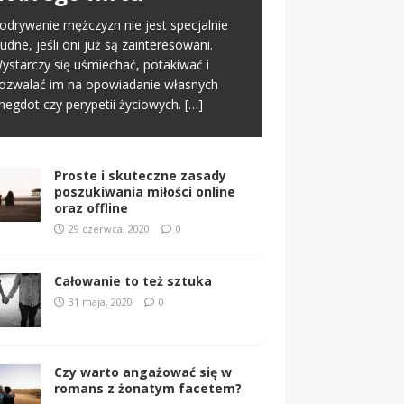
nline. To normalny schemat we
offline
odrywanie mężczyzn nie jest specjalnie
spółczesnym świecie. Na tym etapie
rudne, jeśli oni już są zainteresowani.
worzy się pierwsze pierwsze
[…]
 miłości nic nie jest proste i między
ystarczy się uśmiechać, potakiwać i
nnymi dlatego jest ona tak wspaniała. Nie
ozwalać im na opowiadanie własnych
znacza to jednak, że samo zabieranie się
negdot czy perypetii życiowych.
[…]
a miłość musi
[…]
Proste i skuteczne zasady
poszukiwania miłości online
oraz offline
29 czerwca, 2020
0
Całowanie to też sztuka
31 maja, 2020
0
Czy warto angażować się w
romans z żonatym facetem?