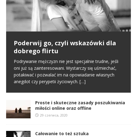
Poderwij go, czyli wskazówki dla
Pierwsze spotkanie
Proste i skuteczne zasady
dobrego flirtu
poszukiwania miłości online oraz
Poznajemy się na portalu randkowym i naszym
offline
pierwszym kontaktem jest randka online. To normalny
Podrywanie mężczyzn nie jest specjalnie trudne, jeśli
schemat we współczesnym świecie. Na tym etapie
oni już są zainteresowani. Wystarczy się uśmiechać,
W miłości nic nie jest proste i między innymi dlatego
tworzy się pierwsze pierwsze
[…]
potakiwać i pozwalać im na opowiadanie własnych
jest ona tak wspaniała. Nie oznacza to jednak, że
anegdot czy perypetii życiowych.
[…]
samo zabieranie się za miłość musi
[…]
Proste i skuteczne zasady poszukiwania
miłości online oraz offline
29 czerwca, 2020
Całowanie to też sztuka