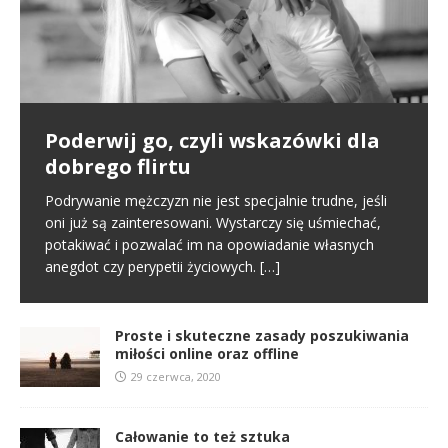
Poderwij go, czyli wskazówki dla
Pierwsze spotkanie
Proste i skuteczne zasady
dobrego flirtu
poszukiwania miłości online oraz
Poznajemy się na portalu randkowym i naszym
offline
pierwszym kontaktem jest randka online. To normalny
Podrywanie mężczyzn nie jest specjalnie trudne, jeśli
schemat we współczesnym świecie. Na tym etapie
oni już są zainteresowani. Wystarczy się uśmiechać,
W miłości nic nie jest proste i między innymi dlatego
tworzy się pierwsze pierwsze
[…]
potakiwać i pozwalać im na opowiadanie własnych
jest ona tak wspaniała. Nie oznacza to jednak, że
anegdot czy perypetii życiowych.
[…]
samo zabieranie się za miłość musi
[…]
Proste i skuteczne zasady poszukiwania
miłości online oraz offline
29 czerwca, 2020
Całowanie to też sztuka