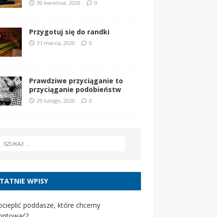
30 kwietnia, 2020
0
Przygotuj się do randki
31 marca, 2020
0
Prawdziwe przyciąganie to
przyciąganie podobieństw
29 lutego, 2020
0
TATNIE WPISY
ocieplić poddasze, które chcemy
optować?