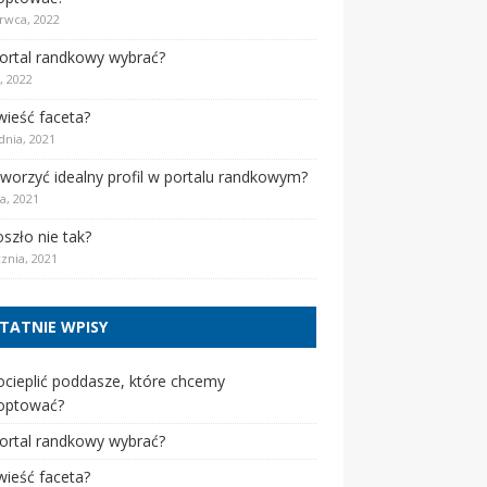
rwca, 2022
portal randkowy wybrać?
, 2022
wieść faceta?
dnia, 2021
tworzyć idealny profil w portalu randkowym?
a, 2021
szło nie tak?
cznia, 2021
TATNIE WPISY
ocieplić poddasze, które chcemy
optować?
portal randkowy wybrać?
wieść faceta?