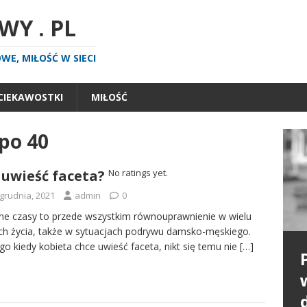
Y . PL
E, MIŁOŚĆ W SIECI
CIEKAWOSTKI
MIŁOŚĆ
po 40
 uwieść faceta?
No ratings yet.
 grudnia, 2021
admin
0
e czasy to przede wszystkim równouprawnienie w wielu
ch życia, także w sytuacjach podrywu damsko-męskiego.
go kiedy kobieta chce uwieść faceta, nikt się temu nie
[…]
P
n