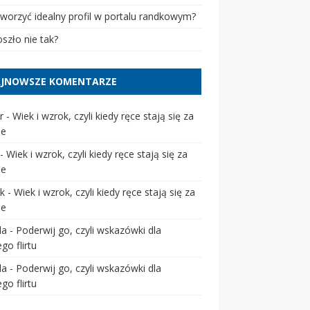
tworzyć idealny profil w portalu randkowym?
szło nie tak?
JNOWSZE KOMENTARZE
r
-
Wiek i wzrok, czyli kiedy ręce stają się za
ie
-
Wiek i wzrok, czyli kiedy ręce stają się za
ie
k
-
Wiek i wzrok, czyli kiedy ręce stają się za
ie
da
-
Poderwij go, czyli wskazówki dla
go flirtu
da
-
Poderwij go, czyli wskazówki dla
go flirtu