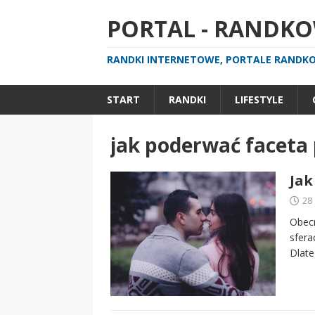
PORTAL - RANDKOW
RANDKI INTERNETOWE, PORTALE RANDKOW
START
RANDKI
LIFESTYLE
jak poderwać faceta 
Jak
28
Obecn
sfera
Dlate