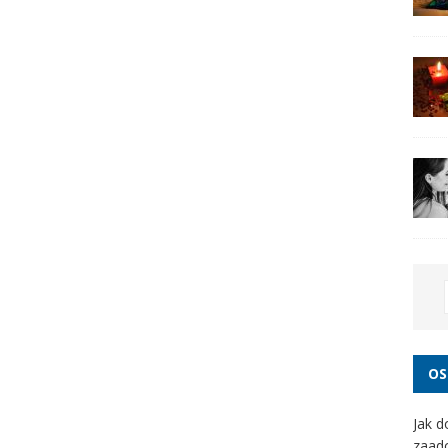
OS
Jak d
zaad