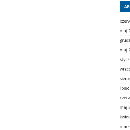
AR
czer
maj 
grud
maj 
styc
wrze
sierp
lipie
czer
maj 
kwie
marz