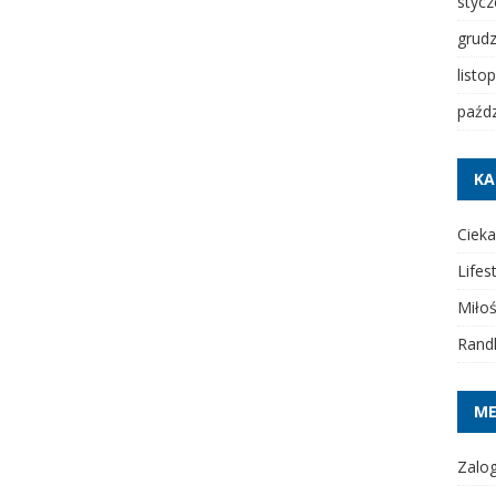
styc
grud
listo
paźdz
KA
Cieka
Lifes
Miło
Rand
M
Zalog