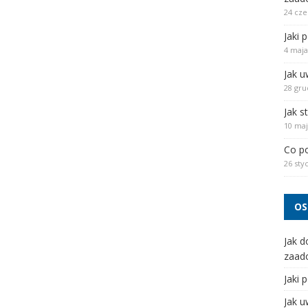
24 cze
Jaki 
4 maja
Jak u
28 gru
Jak s
10 maj
Co po
26 sty
OS
Jak d
zaad
Jaki 
Jak u