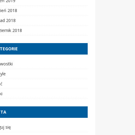
zeń 2019
zień 2018
pad 2018
iernik 2018
TEGORIE
wostki
tyle
ść
ki
ETA
uj się