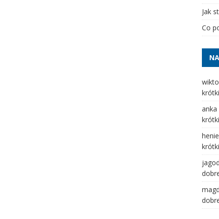
Jak s
Co po
NA
wikto
krótk
anka
krótk
henie
krótk
jago
dobre
mag
dobre