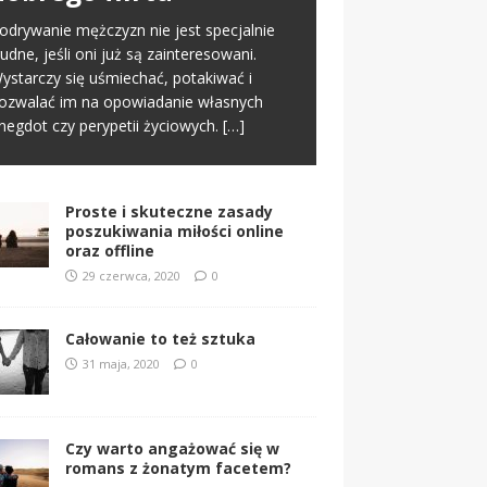
nline. To normalny schemat we
offline
odrywanie mężczyzn nie jest specjalnie
spółczesnym świecie. Na tym etapie
rudne, jeśli oni już są zainteresowani.
worzy się pierwsze pierwsze
[…]
 miłości nic nie jest proste i między
ystarczy się uśmiechać, potakiwać i
nnymi dlatego jest ona tak wspaniała. Nie
ozwalać im na opowiadanie własnych
znacza to jednak, że samo zabieranie się
negdot czy perypetii życiowych.
[…]
a miłość musi
[…]
Proste i skuteczne zasady
poszukiwania miłości online
oraz offline
29 czerwca, 2020
0
Całowanie to też sztuka
31 maja, 2020
0
Czy warto angażować się w
romans z żonatym facetem?