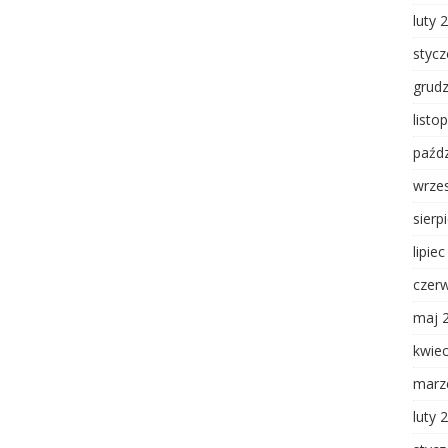
luty 
styc
grud
listo
paźdz
wrze
sierp
lipie
czer
maj 
kwie
marz
luty 