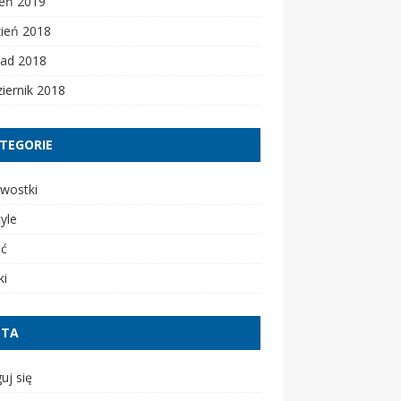
zeń 2019
zień 2018
pad 2018
iernik 2018
TEGORIE
wostki
tyle
ść
ki
ETA
uj się