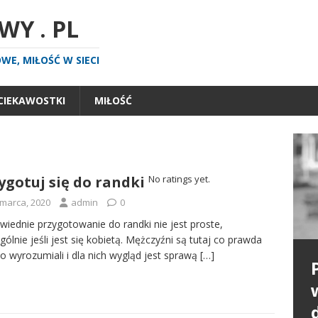
Y . PL
E, MIŁOŚĆ W SIECI
CIEKAWOSTKI
MIŁOŚĆ
ygotuj się do randki
No ratings yet.
 marca, 2020
admin
0
iednie przygotowanie do randki nie jest proste,
gólnie jeśli jest się kobietą. Mężczyźni są tutaj co prawda
o wyrozumiali i dla nich wygląd jest sprawą
[…]
P
n