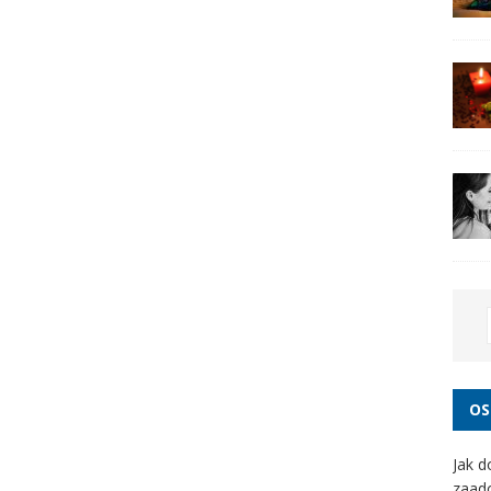
OS
Jak d
zaad