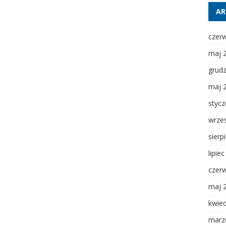
AR
czer
maj 
grud
maj 
styc
wrze
sierp
lipie
czer
maj 
kwie
marz