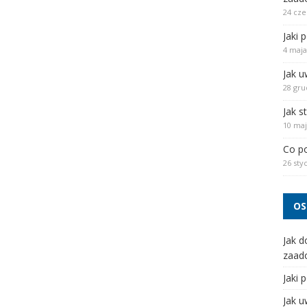
24 cze
Jaki 
4 maja
Jak u
28 gru
Jak s
10 maj
Co po
26 sty
OS
Jak d
zaad
Jaki 
Jak u