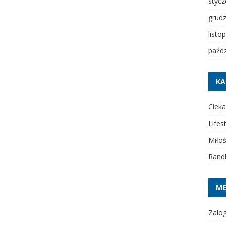
styc
grud
listo
paźdz
KA
Cieka
Lifes
Miło
Rand
M
Zalog