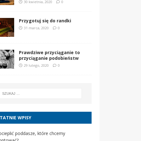
30 kwietnia, 2020
0
Przygotuj się do randki
31 marca, 2020
0
Prawdziwe przyciąganie to
przyciąganie podobieństw
29 lutego, 2020
0
TATNIE WPISY
ocieplić poddasze, które chcemy
optować?