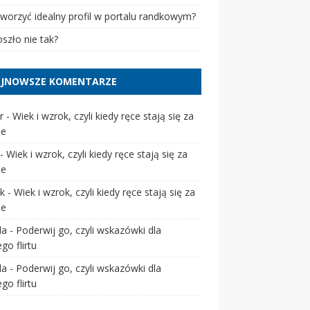
tworzyć idealny profil w portalu randkowym?
szło nie tak?
JNOWSZE KOMENTARZE
r
-
Wiek i wzrok, czyli kiedy ręce stają się za
ie
-
Wiek i wzrok, czyli kiedy ręce stają się za
ie
k
-
Wiek i wzrok, czyli kiedy ręce stają się za
ie
da
-
Poderwij go, czyli wskazówki dla
go flirtu
da
-
Poderwij go, czyli wskazówki dla
go flirtu