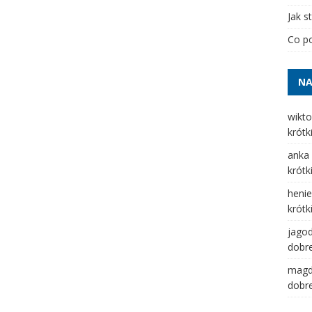
Jak s
Co po
NA
wikto
krótk
anka
krótk
henie
krótk
jago
dobre
mag
dobre