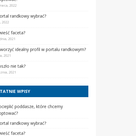
rwca, 2022
portal randkowy wybrać?
, 2022
wieść faceta?
dnia, 2021
tworzyć idealny profil w portalu randkowym?
a, 2021
szło nie tak?
cznia, 2021
TATNIE WPISY
ocieplić poddasze, które chcemy
optować?
portal randkowy wybrać?
wieść faceta?