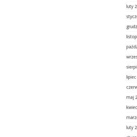
luty 
styc
grud
listo
paźdz
wrze
sierp
lipie
czer
maj 
kwie
marz
luty 