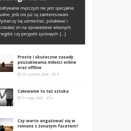
nline. To normalny schemat we
offline
odrywanie mężczyzn nie jest specjalnie
spółczesnym świecie. Na tym etapie
rudne, jeśli oni już są zainteresowani.
worzy się pierwsze pierwsze
[…]
 miłości nic nie jest proste i między
ystarczy się uśmiechać, potakiwać i
nnymi dlatego jest ona tak wspaniała. Nie
ozwalać im na opowiadanie własnych
znacza to jednak, że samo zabieranie się
negdot czy perypetii życiowych.
[…]
a miłość musi
[…]
Proste i skuteczne zasady
poszukiwania miłości online
oraz offline
29 czerwca, 2020
0
Całowanie to też sztuka
31 maja, 2020
0
Czy warto angażować się w
romans z żonatym facetem?